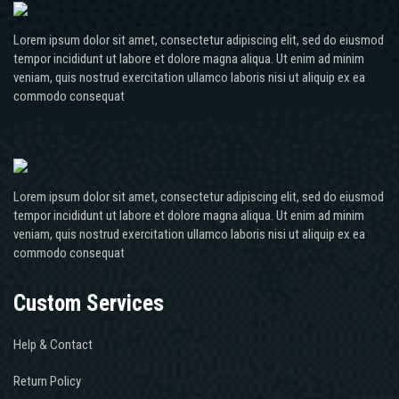
Lorem ipsum dolor sit amet, consectetur adipiscing elit, sed do eiusmod
tempor incididunt ut labore et dolore magna aliqua. Ut enim ad minim
veniam, quis nostrud exercitation ullamco laboris nisi ut aliquip ex ea
commodo consequat
Lorem ipsum dolor sit amet, consectetur adipiscing elit, sed do eiusmod
tempor incididunt ut labore et dolore magna aliqua. Ut enim ad minim
veniam, quis nostrud exercitation ullamco laboris nisi ut aliquip ex ea
commodo consequat
Custom Services
Help & Contact
Return Policy