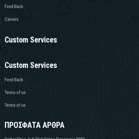
Feed Back
Careers
Custom Services
Custom Services
Feed Back
Terms of us
Terms of us
ΠΡΟΣΦΑΤΑ ΑΡΘΡΑ