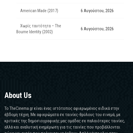
American Made (2017)
6 Αυγούστου, 2026
Χωρίς ταυτότητα – The
6 Αυγούστου, 2026
Bourne Identity (2002)
About Us
Το TheCinema.gr είναι ένας ιστότοπος αφιερωμένος ειδικά στην
έβδομη τέχνη. Με αφιερώματα σε ταινίες-θρύλους του σινεμά, με
κριτικές της δημοσιογραφικής μας ομάδας σε παλαιότερες ταινίες,
αλλά και αναλυτική ενημέρωση για τις ταινίες που προβάλλονται