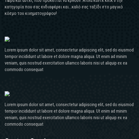
τώρα και αυτές που πρόκειται να έρθουν. Απλά κάντε κλικ στην
κατηγορία που σας ενδιαφέρει και...καλό σας ταξίδι στο μαγικό
κόσμο του κινηματογράφου!
Lorem ipsum dolor sit amet, consectetur adipiscing elit, sed do eiusmod
tempor incididunt ut labore et dolore magna aliqua. Ut enim ad minim
veniam, quis nostrud exercitation ullamco laboris nisi ut aliquip ex ea
commodo consequat
Lorem ipsum dolor sit amet, consectetur adipiscing elit, sed do eiusmod
tempor incididunt ut labore et dolore magna aliqua. Ut enim ad minim
veniam, quis nostrud exercitation ullamco laboris nisi ut aliquip ex ea
commodo consequat