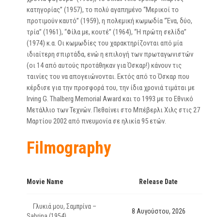
κατηγορίας” (1957), το πολύ αγαπημένο “Μερικοί το
προτιμούν καυτό” (1959), η πολεμική κωμωδία “Ένα, δύο,
τρία” (1961), “Φίλα με, κουτέ” (1964), “Η πρώτη σελίδα”
(1974) κ.α. Οι κωμωδίες του χαρακτηρίζονται από μία
ιδιαίτερη σπιρτάδα, ενώ η επιλογή των πρωταγωνιστών
(οι 14 από αυτούς προτάθηκαν για Όσκαρ!) κάνουν τις
ταινίες του να απογειώνονται. Εκτός από το Όσκαρ που
κέρδισε για την προσφορά του, την ίδια χρονιά τιμάται με
Irving G. Thalberg Memorial Award και το 1993 με το Εθνικό
Μετάλλιο των Τεχνών. Πεθαίνει στο Μπέβερλι Χιλς στις 27
Μαρτίου 2002 από πνευμονία σε ηλικία 95 ετών.
Filmography
Movie Name
Release Date
Γλυκιά μου, Σαμπρίνα –
8 Αυγούστου, 2026
Sabrina (1954)