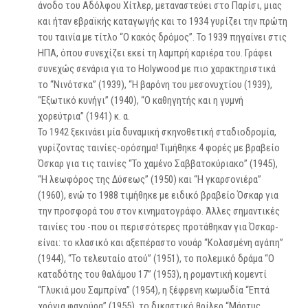
άνοδο του Αδόλφου Χίτλερ, μεταναστεύει στο Παρίσι, μιας
και ήταν εβραϊκής καταγωγής και το 1934 γυρίζει την πρώτη
του ταινία με τίτλο “Ο κακός δρόμος”. Το 1939 πηγαίνει στις
ΗΠΑ, όπου συνεχίζει εκεί τη λαμπρή καριέρα του. Γράφει
συνεχώς σενάρια για το Holywood με πιο χαρακτηριστικά
το “Νινότσκα” (1939), “Η βαρόνη του μεσονυχτίου (1939),
“Εξωτικό κυνήγι” (1940), “Ο καθηγητής και η γυμνή
χορεύτρια” (1941) κ. α.
Το 1942 ξεκινάει μία δυναμική σκηνοθετική σταδιοδρομία,
γυρίζοντας ταινίες-ορόσημα! Τιμήθηκε 4 φορές με βραβείο
Όσκαρ για τις ταινίες “Το χαμένο Σαββατοκύριακο” (1945),
“Η λεωφόρος της Δύσεως” (1950) και “Η γκαρσονιέρα”
(1960), ενώ το 1988 τιμήθηκε με ειδικό βραβείο Όσκαρ για
την προσφορά του στον κινηματογράφο. Άλλες σημαντικές
ταινίες του -που οι περισσότερες προτάθηκαν για Όσκαρ-
είναι: το κλασικό και αξεπέραστο νουάρ “Κολασμένη αγάπη”
(1944), “Το τελευταίο ατού” (1951), το πολεμικό δράμα “Ο
καταδότης του θαλάμου 17” (1953), η ρομαντική κομεντί
“Γλυκιά μου Σαμπρίνα” (1954), η ξέφρενη κωμωδία “Επτά
χρόνια φαγούρα” (1955), το δικαστικό θρίλερ “Μάρτυς