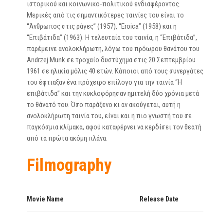
ιστορικού και κοινωνικο-πολιτικού ενδιαφέροντος.
Μερικές από τις σημαντικότερες ταινίες του είναι το
“Άνθρωπος στις ράγες” (1957), “Eroica” (1958) και η
“Επιβάτιδα” (1963). Η τελευταία του ταινία, η “Επιβάτιδα”,
παρέμεινε ανολοκλήρωτη, λόγω του πρόωρου θανάτου του
Andrzej Munk σε τροχαίο δυστύχημα στις 20 Σεπτεμβρίου
1961 σε ηλικία μόλις 40 ετών. Κάποιοι από τους συνεργάτες
του έφτιαξαν ένα πρόχειρο επίλογο για την ταινία “Η
επιβάτιδα” και την κυκλοφόρησαν ημιτελή δύο χρόνια μετά
το θάνατό του. Όσο παράξενο κι αν ακούγεται, αυτή η
ανολοκλήρωτη ταινία του, είναι και η πιο γνωστή του σε
παγκόσμια κλίμακα, αφού καταφέρνει να κερδίσει τον θεατή
από τα πρώτα ακόμη πλάνα.
Filmography
Movie Name
Release Date