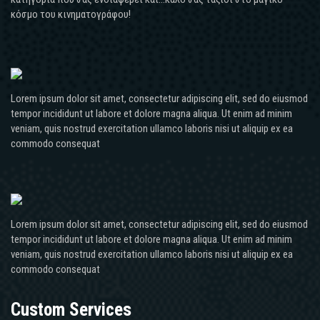
κόσμο του κινηματογράφου!
Lorem ipsum dolor sit amet, consectetur adipiscing elit, sed do eiusmod
tempor incididunt ut labore et dolore magna aliqua. Ut enim ad minim
veniam, quis nostrud exercitation ullamco laboris nisi ut aliquip ex ea
commodo consequat
Lorem ipsum dolor sit amet, consectetur adipiscing elit, sed do eiusmod
tempor incididunt ut labore et dolore magna aliqua. Ut enim ad minim
veniam, quis nostrud exercitation ullamco laboris nisi ut aliquip ex ea
commodo consequat
Custom Services