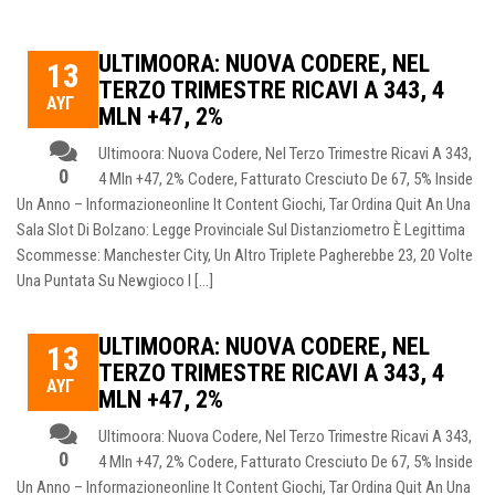
ULTIMOORA: NUOVA CODERE, NEL
13
TERZO TRIMESTRE RICAVI A 343, 4
ΑΥΓ
MLN +47, 2%
Ultimoora: Nuova Codere, Nel Terzo Trimestre Ricavi A 343,
0
4 Mln +47, 2% Codere, Fatturato Cresciuto De 67, 5% Inside
Un Anno – Informazioneonline It Content Giochi, Tar Ordina Quit An Una
Sala Slot Di Bolzano: Legge Provinciale Sul Distanziometro È Legittima
Scommesse: Manchester City, Un Altro Triplete Pagherebbe 23, 20 Volte
Una Puntata Su Newgioco I […]
ULTIMOORA: NUOVA CODERE, NEL
13
TERZO TRIMESTRE RICAVI A 343, 4
ΑΥΓ
MLN +47, 2%
Ultimoora: Nuova Codere, Nel Terzo Trimestre Ricavi A 343,
0
4 Mln +47, 2% Codere, Fatturato Cresciuto De 67, 5% Inside
Un Anno – Informazioneonline It Content Giochi, Tar Ordina Quit An Una