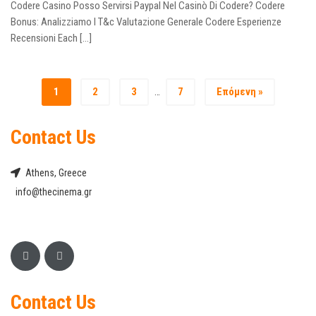
Codere Casino Posso Servirsi Paypal Nel Casinò Di Codere? Codere
Bonus: Analizziamo I T&c Valutazione Generale Codere Esperienze
Recensioni Each […]
1
2
3
7
Επόμενη »
…
Contact Us
Athens, Greece
info@thecinema.gr
Contact Us