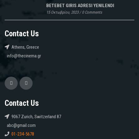
BETEBET GIRIS ADRESI YENILENDI
15 Οκτωβρίου, 2023
/
0 Comments
Contact Us
Athens, Greece
info@thecinema.gr
Contact Us
9067 Zurich, Switzerland 87
abc@gmail.com
01-234-5678