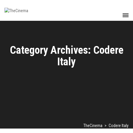
Category Archives: Codere
Italy
TheCinema
>
Codere Italy