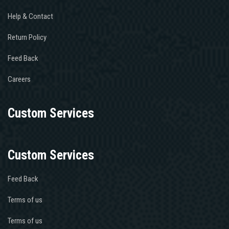
Help & Contact
Return Policy
Feed Back
Careers
Custom Services
Custom Services
Feed Back
Terms of us
Terms of us