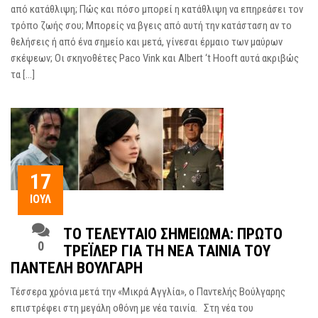
από κατάθλιψη; Πώς και πόσο μπορεί η κατάθλιψη να επηρεάσει τον
τρόπο ζωής σου; Μπορείς να βγεις από αυτή την κατάσταση αν το
θελήσεις ή από ένα σημείο και μετά, γίνεσαι έρμαιο των μαύρων
σκέψεων; Οι σκηνοθέτες Paco Vink και Albert ‘t Hooft αυτά ακριβώς
τα […]
17
ΙΟΎΛ
ΤΟ ΤΕΛΕΥΤΑΊΟ ΣΗΜΕΊΩΜΑ: ΠΡΏΤΟ
0
ΤΡΈΙΛΕΡ ΓΙΑ ΤΗ ΝΈΑ ΤΑΙΝΊΑ ΤΟΥ
ΠΑΝΤΕΛΉ ΒΟΎΛΓΑΡΗ
Τέσσερα χρόνια μετά την «Μικρά Αγγλία», ο Παντελής Βούλγαρης
επιστρέφει στη μεγάλη οθόνη με νέα ταινία. Στη νέα του