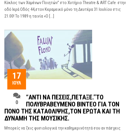
Κύκλος των Χαμένων Ποιητών” στο Χυτήριο Theatre & ART Cafe στην
οδό Ιερά Οδός 44,στον Κεραμεικό μόνο τη Δευτέρα 31 Ιουλίου στις
21.00! Το 1989 η ταινία «O […]
17
ΙΟΎΛ
“ΑΝΤΊ ΝΑ ΠΈΣΕΙΣ,ΠΈΤΑΞΕ.”ΤΟ
0
ΠΟΛΥΒΡΑΒΕΎΜΕΝΟ ΒΊΝΤΕΟ ΓΙΑ ΤΟΝ
ΠΌΝΟ ΤΗΣ ΚΑΤΆΘΛΙΨΗΣ,ΤΟΝ ΈΡΩΤΑ ΚΑΙ ΤΗ
ΔΎΝΑΜΗ ΤΗΣ ΜΟΥΣΙΚΉΣ.
Μπορείς να ζεις φυσιολογικά την καθημερινότητά σου αν πάσχεις