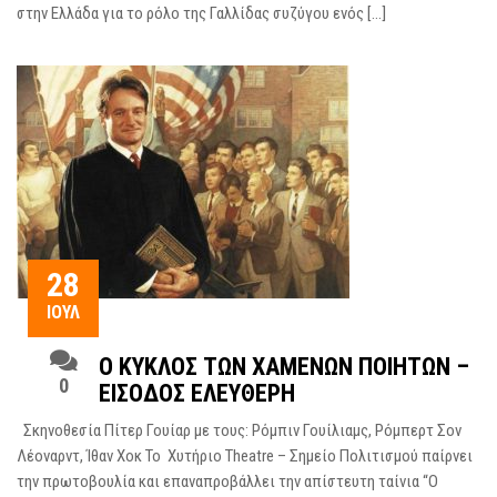
στην Ελλάδα για το ρόλο της Γαλλίδας συζύγου ενός […]
28
ΙΟΎΛ
Ο ΚΎΚΛΟΣ ΤΩΝ ΧΑΜΈΝΩΝ ΠΟΙΗΤΏΝ –
0
ΕΊΣΟΔΟΣ ΕΛΕΎΘΕΡΗ
Σκηνοθεσία Πίτερ Γουίαρ με τους: Ρόμπιν Γουίλιαμς, Ρόμπερτ Σον
Λέοναρντ, Ίθαν Χοκ To Χυτήριο Theatre – Σημείο Πολιτισμού παίρνει
την πρωτοβουλία και επαναπροβάλλει την απίστευτη ταίνια “Ο