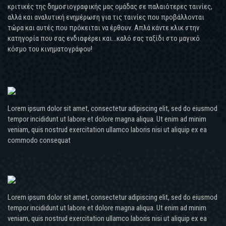
κριτικές της δημοσιογραφικής μας ομάδας σε παλαιότερες ταινίες,
αλλά και αναλυτική ενημέρωση για τις ταινίες που προβάλλονται
τώρα και αυτές που πρόκειται να έρθουν. Απλά κάντε κλικ στην
κατηγορία που σας ενδιαφέρει και...καλό σας ταξίδι στο μαγικό
κόσμο του κινηματογράφου!
Lorem ipsum dolor sit amet, consectetur adipiscing elit, sed do eiusmod
tempor incididunt ut labore et dolore magna aliqua. Ut enim ad minim
veniam, quis nostrud exercitation ullamco laboris nisi ut aliquip ex ea
commodo consequat
Lorem ipsum dolor sit amet, consectetur adipiscing elit, sed do eiusmod
tempor incididunt ut labore et dolore magna aliqua. Ut enim ad minim
veniam, quis nostrud exercitation ullamco laboris nisi ut aliquip ex ea