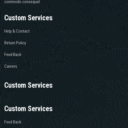
commodo consequat
Custom Services
Help & Contact
Return Policy
Feed Back
Careers
Custom Services
Custom Services
Feed Back