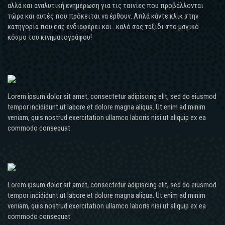
αλλά και αναλυτική ενημέρωση για τις ταινίες που προβάλλονται
τώρα και αυτές που πρόκειται να έρθουν. Απλά κάντε κλικ στην
κατηγορία που σας ενδιαφέρει και...καλό σας ταξίδι στο μαγικό
κόσμο του κινηματογράφου!
Lorem ipsum dolor sit amet, consectetur adipiscing elit, sed do eiusmod
tempor incididunt ut labore et dolore magna aliqua. Ut enim ad minim
veniam, quis nostrud exercitation ullamco laboris nisi ut aliquip ex ea
commodo consequat
Lorem ipsum dolor sit amet, consectetur adipiscing elit, sed do eiusmod
tempor incididunt ut labore et dolore magna aliqua. Ut enim ad minim
veniam, quis nostrud exercitation ullamco laboris nisi ut aliquip ex ea
commodo consequat