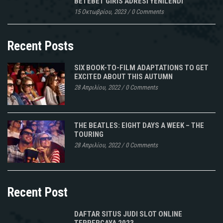
BETEBET GIRIS ADRESI YENILENDI
15 Οκτωβρίου, 2023
/
0 Comments
Recent Posts
SIX BOOK-TO-FILM ADAPTATIONS TO GET
EXCITED ABOUT THIS AUTUMN
28 Απριλίου, 2022
/
0 Comments
THE BEATLES: EIGHT DAYS A WEEK – THE
TOURING
28 Απριλίου, 2022
/
0 Comments
Recent Post
DAFTAR SITUS JUDI SLOT ONLINE
TERPERCAYA 2023