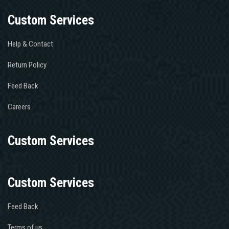
Custom Services
Help & Contact
Return Policy
Feed Back
Careers
Custom Services
Custom Services
Feed Back
Terms of us