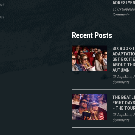
ADRESI YEN
 us
15 Οκτωβρίου
Comments
 us
Recent Posts
SIX BOOK-
ADAPTATIO
GET EXCIT
ABOUT THI
AUTUMN
28 Απριλίου, 
Comments
THE BEATL
EIGHT DAYS
– THE TOU
28 Απριλίου, 
Comments