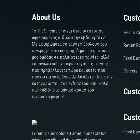
About Us
Cust
Το TheCinema.gr είναι ένας ιστότοπος
Help & C
αφιερωμένος ειδικά στην έβδομη τέχνη.
Με αφιερώματα σε ταινίες-θρύλους του
Return Po
σινεμά, με κριτικές της δημοσιογραφικής
μας ομάδας σε παλαιότερες ταινίες, αλλά
Feed Bac
και αναλυτική ενημέρωση για τις ταινίες
που προβάλλονται τώρα και αυτές που
Careers
πρόκειται να έρθουν. Απλά κάντε κλικ στην
κατηγορία που σας ενδιαφέρει και...καλό
σας ταξίδι στο μαγικό κόσμο του
Cust
κινηματογράφου!
Cust
Feed Bac
Lorem ipsum dolor sit amet, consectetur
adipiscing elit, sed do eiusmod tempor