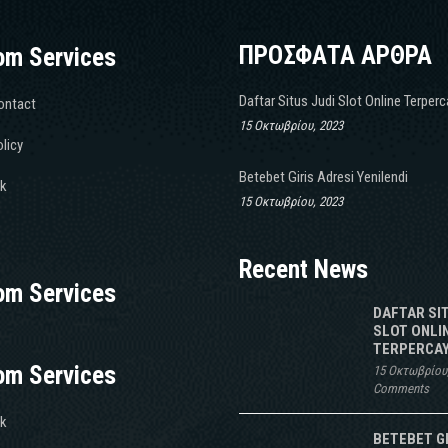
ΠΡΟΣΦΑΤΑ ΑΡΘΡΑ
om Services
Daftar Situs Judi Slot Online Terper
ontact
15 Οκτωβρίου, 2023
licy
Betebet Giris Adresi Yenilendi
k
15 Οκτωβρίου, 2023
Recent News
om Services
DAFTAR SI
SLOT ONLI
TERPERCAY
om Services
15 Οκτωβρίου
Comments
k
BETEBET G