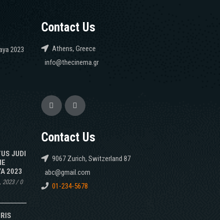
Contact Us
Athens, Greece
caya 2023
info@thecinema.gr
Contact Us
TUS JUDI
9067 Zurich, Switzerland 87
NE
A 2023
abc@gmail.com
, 2023
/
0
01-234-5678
IRIS