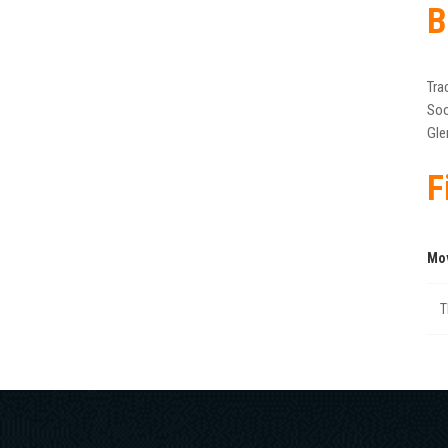
B
Tra
Soo
Gle
F
Mo
T