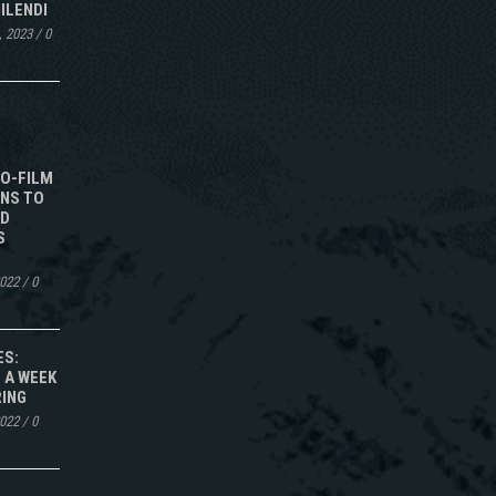
ILENDI
, 2023
/
0
TO-FILM
NS TO
ED
S
2022
/
0
ES:
 A WEEK
RING
2022
/
0