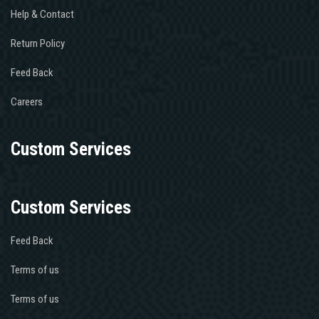
Help & Contact
Return Policy
Feed Back
Careers
Custom Services
Custom Services
Feed Back
Terms of us
Terms of us