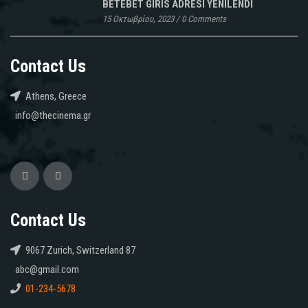
BETEBET GIRIS ADRESI YENILENDI
15 Οκτωβρίου, 2023
/
0 Comments
Contact Us
Athens, Greece
info@thecinema.gr
Contact Us
9067 Zurich, Switzerland 87
abc@gmail.com
01-234-5678