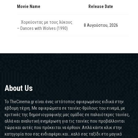
Movie Name
Release Date
Χορεύοντας με τους λύκους
8 Αυγούστου, 2026
– Dances with Wolves (1990)
About Us
Το TheCinema.gr είναι ένας ιστότοπος αφιερωμένος ειδικά στην
έβδομη τέχνη. Με αφιερώματα σε ταινίες-θρύλους του σινεμά, με
κριτικές της δημοσιογραφικής μας ομάδας σε παλαιότερες ταινίες,
αλλά και αναλυτική ενημέρωση για τις ταινίες που προβάλλονται
τώρα και αυτές που πρόκειται να έρθουν. Απλά κάντε κλικ στην
κατηγορία που σας ενδιαφέρει και...καλό σας ταξίδι στο μαγικό