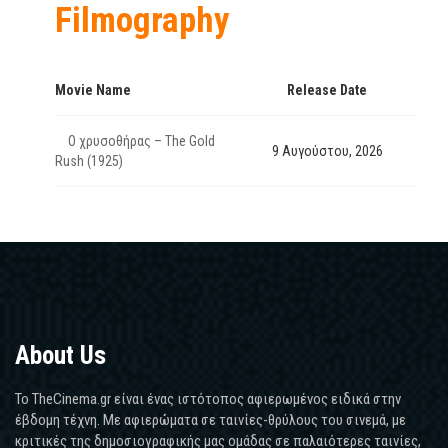
Filmography
Movie Name
Release Date
Ο χρυσοθήρας – The Gold
9 Αυγούστου, 2026
Rush (1925)
About Us
Το TheCinema.gr είναι ένας ιστότοπος αφιερωμένος ειδικά στην
έβδομη τέχνη. Με αφιερώματα σε ταινίες-θρύλους του σινεμά, με
κριτικές της δημοσιογραφικής μας ομάδας σε παλαιότερες ταινίες,