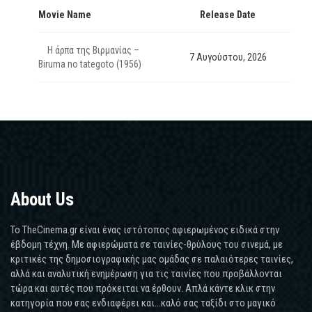
Movie Name
Release Date
Η άρπα της Βιρμανίας –
7 Αυγούστου, 2026
Biruma no tategoto (1956)
About Us
Το TheCinema.gr είναι ένας ιστότοπος αφιερωμένος ειδικά στην
έβδομη τέχνη. Με αφιερώματα σε ταινίες-θρύλους του σινεμά, με
κριτικές της δημοσιογραφικής μας ομάδας σε παλαιότερες ταινίες,
αλλά και αναλυτική ενημέρωση για τις ταινίες που προβάλλονται
τώρα και αυτές που πρόκειται να έρθουν. Απλά κάντε κλικ στην
κατηγορία που σας ενδιαφέρει και...καλό σας ταξίδι στο μαγικό