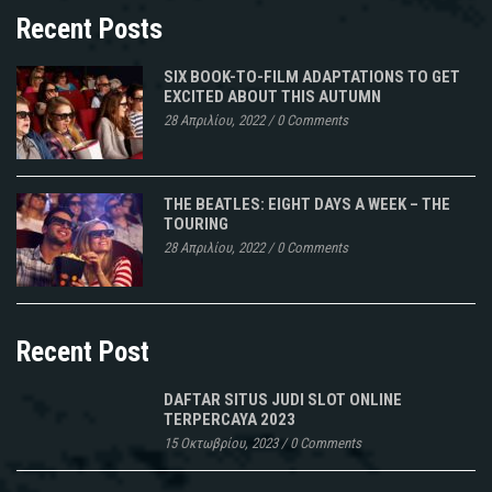
Recent Posts
SIX BOOK-TO-FILM ADAPTATIONS TO GET
EXCITED ABOUT THIS AUTUMN
28 Απριλίου, 2022
/
0 Comments
THE BEATLES: EIGHT DAYS A WEEK – THE
TOURING
28 Απριλίου, 2022
/
0 Comments
Recent Post
DAFTAR SITUS JUDI SLOT ONLINE
TERPERCAYA 2023
15 Οκτωβρίου, 2023
/
0 Comments