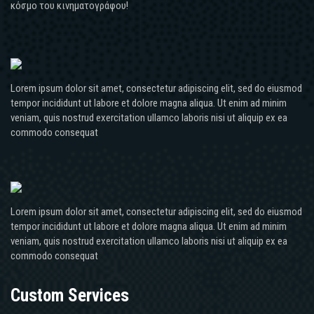
κόσμο του κινηματογράφου!
Lorem ipsum dolor sit amet, consectetur adipiscing elit, sed do eiusmod
tempor incididunt ut labore et dolore magna aliqua. Ut enim ad minim
veniam, quis nostrud exercitation ullamco laboris nisi ut aliquip ex ea
commodo consequat
Lorem ipsum dolor sit amet, consectetur adipiscing elit, sed do eiusmod
tempor incididunt ut labore et dolore magna aliqua. Ut enim ad minim
veniam, quis nostrud exercitation ullamco laboris nisi ut aliquip ex ea
commodo consequat
Custom Services