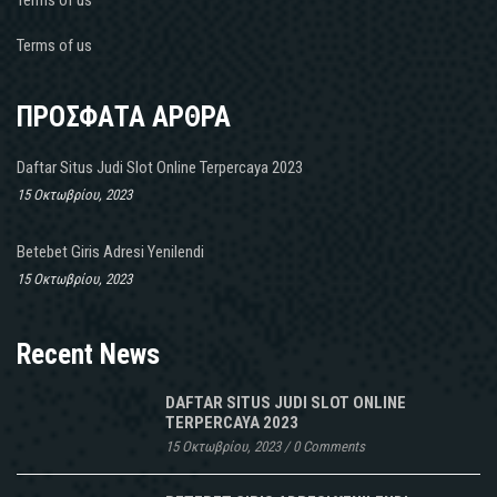
Terms of us
ΠΡΟΣΦΑΤΑ ΑΡΘΡΑ
Daftar Situs Judi Slot Online Terpercaya 2023
15 Οκτωβρίου, 2023
Betebet Giris Adresi Yenilendi
15 Οκτωβρίου, 2023
Recent News
DAFTAR SITUS JUDI SLOT ONLINE
TERPERCAYA 2023
15 Οκτωβρίου, 2023
/
0 Comments