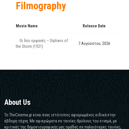
Filmography
Movie Name
Release Date
Οι δύο ορφανές – Orphans of
7 Αυγούστου, 2026
the Storm (1921)
About Us
Το TheCinema.gr είναι ένας ιστότοπος αφιερωμένος ειδικά στην
έβδομη τέχνη. Με αφιερώματα σε ταινίες-θρύλους του σινεμά, με
κριτικές της δημοσιογραφικής μας ομάδας σε παλαιότερες ταινίες,