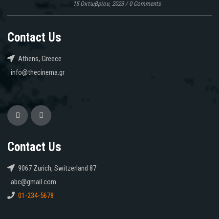
15 Οκτωβρίου, 2023
/
0 Comments
Contact Us
Athens, Greece
info@thecinema.gr
Contact Us
9067 Zurich, Switzerland 87
abc@gmail.com
01-234-5678