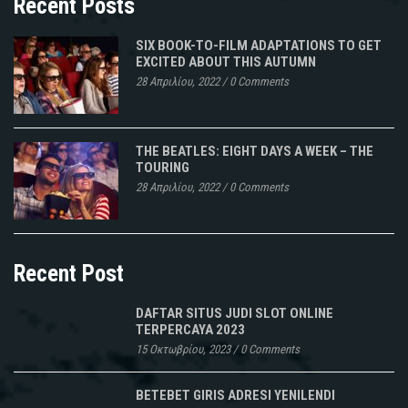
Recent Posts
SIX BOOK-TO-FILM ADAPTATIONS TO GET
EXCITED ABOUT THIS AUTUMN
28 Απριλίου, 2022
/
0 Comments
THE BEATLES: EIGHT DAYS A WEEK – THE
TOURING
28 Απριλίου, 2022
/
0 Comments
Recent Post
DAFTAR SITUS JUDI SLOT ONLINE
TERPERCAYA 2023
15 Οκτωβρίου, 2023
/
0 Comments
BETEBET GIRIS ADRESI YENILENDI