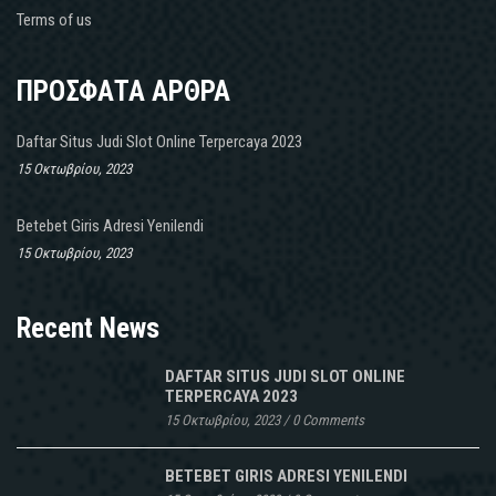
Terms of us
ΠΡΟΣΦΑΤΑ ΑΡΘΡΑ
Daftar Situs Judi Slot Online Terpercaya 2023
15 Οκτωβρίου, 2023
Betebet Giris Adresi Yenilendi
15 Οκτωβρίου, 2023
Recent News
DAFTAR SITUS JUDI SLOT ONLINE
TERPERCAYA 2023
15 Οκτωβρίου, 2023
/
0 Comments
BETEBET GIRIS ADRESI YENILENDI