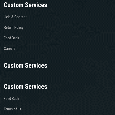
Custom Services
Help & Contact
Return Policy
Feed Back
Careers
Custom Services
Custom Services
Feed Back
Terms of us