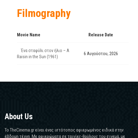
Filmography
Movie Name
Release Date
Ένα σταφύλι στον ήλιο – A
6 Αυγούστου, 2026
Raisin in the Sun (1961)
About Us
Το TheCinema.gr είναι ένας ιστότοπος αφιερωμένος ειδικά στην
έβδομη τέχνη. Με αφιερώματα σε ταινίες-θρύλους του σινεμά, με