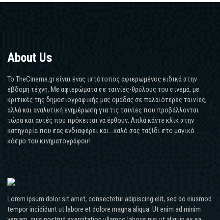
About Us
Το TheCinema.gr είναι ένας ιστότοπος αφιερωμένος ειδικά στην
έβδομη τέχνη. Με αφιερώματα σε ταινίες-θρύλους του σινεμά, με
κριτικές της δημοσιογραφικής μας ομάδας σε παλαιότερες ταινίες,
αλλά και αναλυτική ενημέρωση για τις ταινίες που προβάλλονται
τώρα και αυτές που πρόκειται να έρθουν. Απλά κάντε κλικ στην
κατηγορία που σας ενδιαφέρει και...καλό σας ταξίδι στο μαγικό
κόσμο του κινηματογράφου!
Lorem ipsum dolor sit amet, consectetur adipiscing elit, sed do eiusmod
tempor incididunt ut labore et dolore magna aliqua. Ut enim ad minim
veniam, quis nostrud exercitation ullamco laboris nisi ut aliquip ex ea