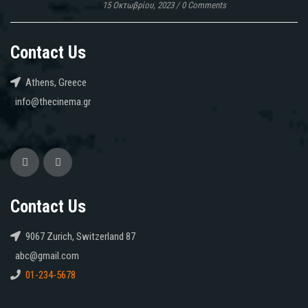
15 Οκτωβρίου, 2023
/
0 Comments
Contact Us
Athens, Greece
info@thecinema.gr
Contact Us
9067 Zurich, Switzerland 87
abc@gmail.com
01-234-5678