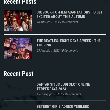
Recent Posts
SIX BOOK-TO-FILM ADAPTATIONS TO GET
EXCITED ABOUT THIS AUTUMN
28 Απριλίου, 2022
/
0 Comments
THE BEATLES: EIGHT DAYS A WEEK – THE
TOURING
28 Απριλίου, 2022
/
0 Comments
Recent Post
DAFTAR SITUS JUDI SLOT ONLINE
TERPERCAYA 2023
15 Οκτωβρίου, 2023
/
0 Comments
BETEBET GIRIS ADRESI YENILENDI