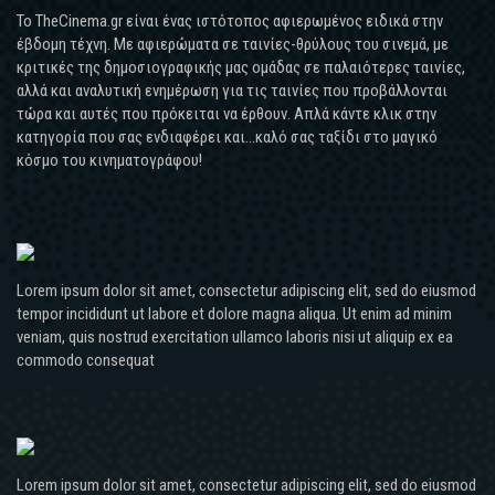
Το TheCinema.gr είναι ένας ιστότοπος αφιερωμένος ειδικά στην
έβδομη τέχνη. Με αφιερώματα σε ταινίες-θρύλους του σινεμά, με
κριτικές της δημοσιογραφικής μας ομάδας σε παλαιότερες ταινίες,
αλλά και αναλυτική ενημέρωση για τις ταινίες που προβάλλονται
τώρα και αυτές που πρόκειται να έρθουν. Απλά κάντε κλικ στην
κατηγορία που σας ενδιαφέρει και...καλό σας ταξίδι στο μαγικό
κόσμο του κινηματογράφου!
Lorem ipsum dolor sit amet, consectetur adipiscing elit, sed do eiusmod
tempor incididunt ut labore et dolore magna aliqua. Ut enim ad minim
veniam, quis nostrud exercitation ullamco laboris nisi ut aliquip ex ea
commodo consequat
Lorem ipsum dolor sit amet, consectetur adipiscing elit, sed do eiusmod