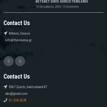
BETEBET GIRIS ADRESI YENILENDI
15 Οκτωβρίου, 2023
/
0 Comments
Contact Us
Athens, Greece
info@thecinema.gr
Contact Us
9067 Zurich, Switzerland 87
abc@gmail.com
01-234-5678