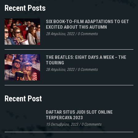
Recent Posts
SIX BOOK-TO-FILM ADAPTATIONS TO GET
EXCITED ABOUT THIS AUTUMN
28 Απριλίου, 2022
/
0 Comments
THE BEATLES: EIGHT DAYS A WEEK – THE
TOURING
28 Απριλίου, 2022
/
0 Comments
Recent Post
DAFTAR SITUS JUDI SLOT ONLINE
TERPERCAYA 2023
15 Οκτωβρίου, 2023
/
0 Comments