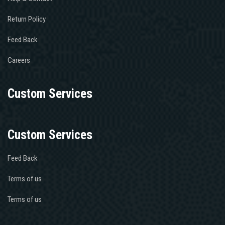
Return Policy
Feed Back
Careers
Custom Services
Custom Services
Feed Back
Terms of us
Terms of us