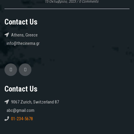
15 Οκτωβρίου, 2023
/
0 Comments
Contact Us
Athens, Greece
info@thecinema.gr
Contact Us
9067 Zurich, Switzerland 87
abc@gmail.com
01-234-5678