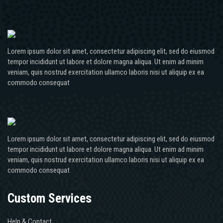
Lorem ipsum dolor sit amet, consectetur adipiscing elit, sed do eiusmod
tempor incididunt ut labore et dolore magna aliqua. Ut enim ad minim
veniam, quis nostrud exercitation ullamco laboris nisi ut aliquip ex ea
commodo consequat
Lorem ipsum dolor sit amet, consectetur adipiscing elit, sed do eiusmod
tempor incididunt ut labore et dolore magna aliqua. Ut enim ad minim
veniam, quis nostrud exercitation ullamco laboris nisi ut aliquip ex ea
commodo consequat
Custom Services
Help & Contact