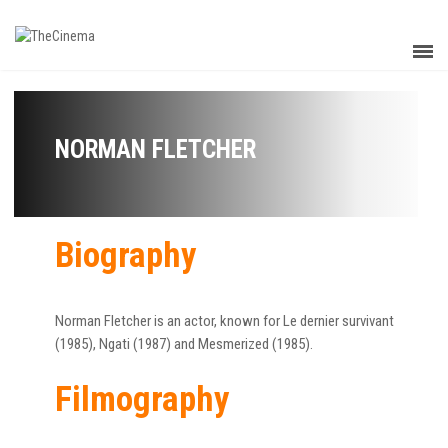
NORMAN FLETCHER
Biography
Norman Fletcher is an actor, known for Le dernier survivant
(1985), Ngati (1987) and Mesmerized (1985).
Filmography