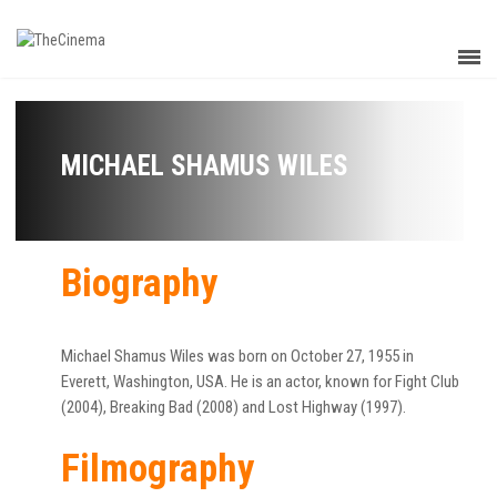
MICHAEL SHAMUS WILES
Biography
Michael Shamus Wiles was born on October 27, 1955 in
Everett, Washington, USA. He is an actor, known for Fight Club
(2004), Breaking Bad (2008) and Lost Highway (1997).
Filmography