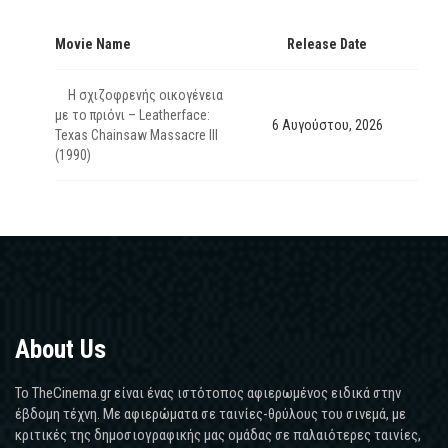
Movie Name
Release Date
Η σχιζοφρενής οικογένεια
με το πριόνι – Leatherface:
6 Αυγούστου, 2026
Texas Chainsaw Massacre III
(1990)
About Us
Το TheCinema.gr είναι ένας ιστότοπος αφιερωμένος ειδικά στην
έβδομη τέχνη. Με αφιερώματα σε ταινίες-θρύλους του σινεμά, με
κριτικές της δημοσιογραφικής μας ομάδας σε παλαιότερες ταινίες,