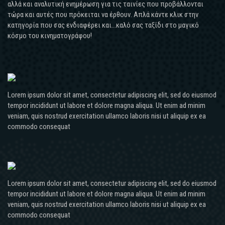
αλλά και αναλυτική ενημέρωση για τις ταινίες που προβάλλονται
τώρα και αυτές που πρόκειται να έρθουν. Απλά κάντε κλικ στην
κατηγορία που σας ενδιαφέρει και...καλό σας ταξίδι στο μαγικό
κόσμο του κινηματογράφου!
Lorem ipsum dolor sit amet, consectetur adipiscing elit, sed do eiusmod
tempor incididunt ut labore et dolore magna aliqua. Ut enim ad minim
veniam, quis nostrud exercitation ullamco laboris nisi ut aliquip ex ea
commodo consequat
Lorem ipsum dolor sit amet, consectetur adipiscing elit, sed do eiusmod
tempor incididunt ut labore et dolore magna aliqua. Ut enim ad minim
veniam, quis nostrud exercitation ullamco laboris nisi ut aliquip ex ea
commodo consequat