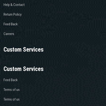
Help & Contact
Return Policy
Feed Back
Careers
Custom Services
Custom Services
Feed Back
Terms of us
Terms of us