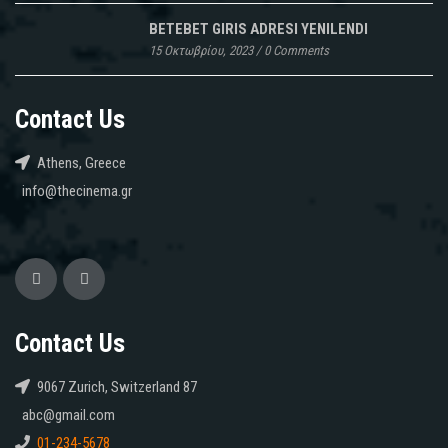
BETEBET GIRIS ADRESI YENILENDI
15 Οκτωβρίου, 2023
/
0 Comments
Contact Us
Athens, Greece
info@thecinema.gr
Contact Us
9067 Zurich, Switzerland 87
abc@gmail.com
01-234-5678