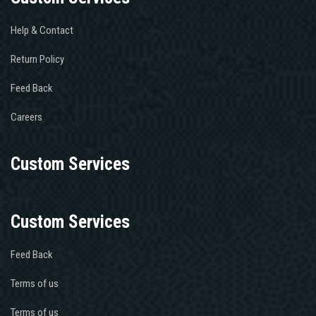
Help & Contact
Return Policy
Feed Back
Careers
Custom Services
Custom Services
Feed Back
Terms of us
Terms of us