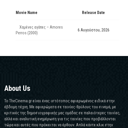
Movie Name
Release Date
Χαμένες αγάπες – Amores
6 Αυγούστου, 2026
Perros (2000)
About Us
Το TheCinema.gr είναι ένας ιστότοπος αφιερωμένος ειδικά στην
έβδομη τέχνη. Με αφιερώματα σε ταινίες-θρύλους του σινεμά, με
κριτικές της δημοσιογραφικής μας ομάδας σε παλαιότερες ταινίες,
αλλά και αναλυτική ενημέρωση για τις ταινίες που προβάλλονται
τώρα και αυτές που πρόκειται να έρθουν. Απλά κάντε κλικ στην