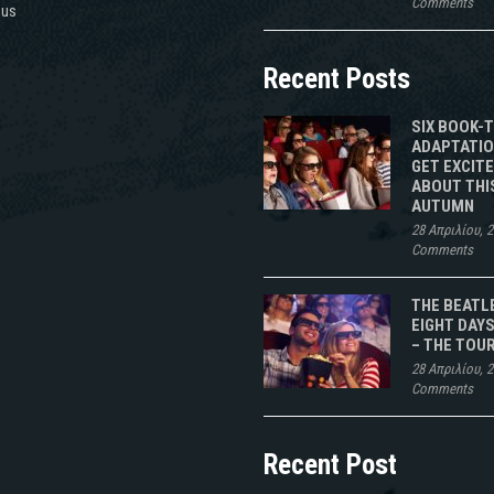
Comments
 us
Recent Posts
SIX BOOK-
ADAPTATIO
GET EXCIT
ABOUT THI
AUTUMN
28 Απριλίου, 
Comments
THE BEATL
EIGHT DAYS
– THE TOU
28 Απριλίου, 
Comments
Recent Post