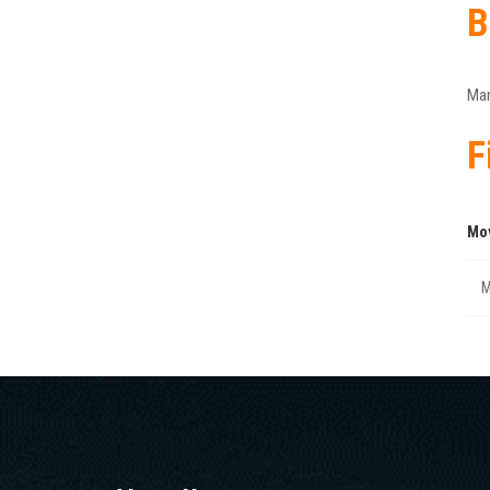
B
Mar
F
Mo
M