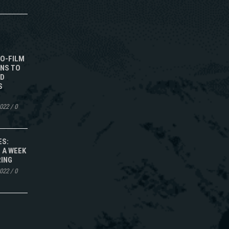
TO-FILM
NS TO
ED
S
2022
/
0
ES:
 A WEEK
RING
2022
/
0