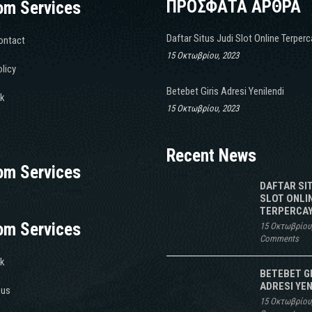
ΠΡΟΣΦΑΤΑ ΑΡΘΡΑ
om Services
Daftar Situs Judi Slot Online Terper
ontact
15 Οκτωβρίου, 2023
licy
Betebet Giris Adresi Yenilendi
k
15 Οκτωβρίου, 2023
Recent News
om Services
DAFTAR SI
SLOT ONLI
TERPERCAY
om Services
15 Οκτωβρίου
Comments
k
BETEBET G
ADRESI YEN
 us
15 Οκτωβρίου