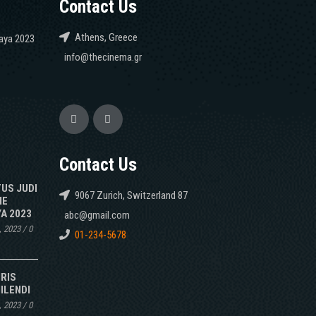
Contact Us
Athens, Greece
caya 2023
info@thecinema.gr
Contact Us
TUS JUDI
9067 Zurich, Switzerland 87
NE
A 2023
abc@gmail.com
, 2023
/
0
01-234-5678
IRIS
ILENDI
, 2023
/
0