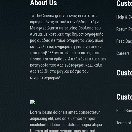
About Us
Cust
Το TheCinema.gr είναι ένας ιστότοπος
Help & C
αφιερωμένος ειδικά στην έβδομη τέχνη.
Με αφιερώματα σε ταινίες-θρύλους του
Return Po
σινεμά, με κριτικές της δημοσιογραφικής
μας ομάδας σε παλαιότερες ταινίες, αλλά
Feed Bac
και αναλυτική ενημέρωση για τις ταινίες
που προβάλλονται τώρα και αυτές που
Careers
πρόκειται να έρθουν. Απλά κάντε κλικ στην
κατηγορία που σας ενδιαφέρει και...καλό
σας ταξίδι στο μαγικό κόσμο του
Cust
κινηματογράφου!
Cust
Feed Bac
Lorem ipsum dolor sit amet, consectetur
adipiscing elit, sed do eiusmod tempor
Terms of
incididunt ut labore et dolore magna aliqua.
Ut enim ad minim veniam, quis nostrud