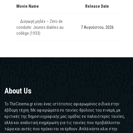
Movie Name
Release Date
Διαγωγή μηδέν – Zéro de
conduite: Jeunes diables au
7 Αυγούστου, 2026
collège (1933)
About Us
Το TheCinema.gr είναι ένας ιστότοπος αφιερωμένος ειδικά στην
έβδομη τέχνη. Με αφιερώματα σε ταινίες-θρύλους του σινεμά, με
κριτικές της δημοσιογραφικής μας ομάδας σε παλαιότερες ταινίες,
αλλά και αναλυτική ενημέρωση για τις ταινίες που προβάλλονται
τώρα και αυτές που πρόκειται να έρθουν. Απλά κάντε κλικ στην