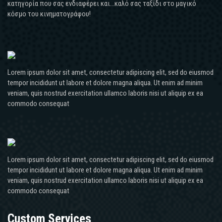
κατηγορία που σας ενδιαφέρει και...καλό σας ταξίδι στο μαγικό
κόσμο του κινηματογράφου!
Lorem ipsum dolor sit amet, consectetur adipiscing elit, sed do eiusmod
tempor incididunt ut labore et dolore magna aliqua. Ut enim ad minim
veniam, quis nostrud exercitation ullamco laboris nisi ut aliquip ex ea
commodo consequat
Lorem ipsum dolor sit amet, consectetur adipiscing elit, sed do eiusmod
tempor incididunt ut labore et dolore magna aliqua. Ut enim ad minim
veniam, quis nostrud exercitation ullamco laboris nisi ut aliquip ex ea
commodo consequat
Custom Services