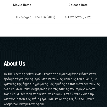
Movie Name
Release Date
Η καλόγρια – The Nun (2018)
6 Αυγούστου, 2026
About Us
Το TheCinema.gr είναι ένας ιστότοπος αφιερωμένος ειδικά στην
έβδομη τέχνη. Με αφιερώματα σε ταινίες-θρύλους του σινεμά, με
κριτικές της δημοσιογραφικής μας ομάδας σε παλαιότερες ταινίες,
αλλά και αναλυτική ενημέρωση για τις ταινίες που προβάλλονται
τώρα και αυτές που πρόκειται να έρθουν. Απλά κάντε κλικ στην
κατηγορία που σας ενδιαφέρει και...καλό σας ταξίδι στο μαγικό
κόσμο του κινηματογράφου!