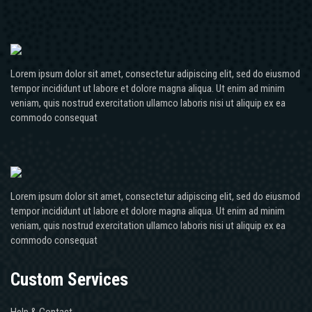
Lorem ipsum dolor sit amet, consectetur adipiscing elit, sed do eiusmod
tempor incididunt ut labore et dolore magna aliqua. Ut enim ad minim
veniam, quis nostrud exercitation ullamco laboris nisi ut aliquip ex ea
commodo consequat
Lorem ipsum dolor sit amet, consectetur adipiscing elit, sed do eiusmod
tempor incididunt ut labore et dolore magna aliqua. Ut enim ad minim
veniam, quis nostrud exercitation ullamco laboris nisi ut aliquip ex ea
commodo consequat
Custom Services
Help & Contact