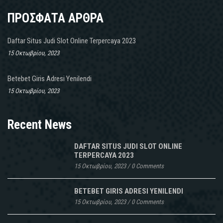
ΠΡΟΣΦΑΤΑ ΑΡΘΡΑ
Daftar Situs Judi Slot Online Terpercaya 2023
15 Οκτωβρίου, 2023
Betebet Giris Adresi Yenilendi
15 Οκτωβρίου, 2023
Recent News
DAFTAR SITUS JUDI SLOT ONLINE
TERPERCAYA 2023
15 Οκτωβρίου, 2023
/
0 Comments
BETEBET GIRIS ADRESI YENILENDI
15 Οκτωβρίου, 2023
/
0 Comments