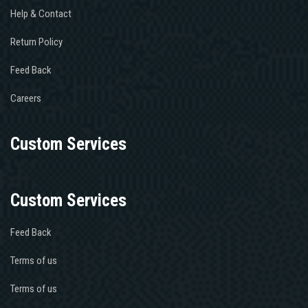
Help & Contact
Return Policy
Feed Back
Careers
Custom Services
Custom Services
Feed Back
Terms of us
Terms of us