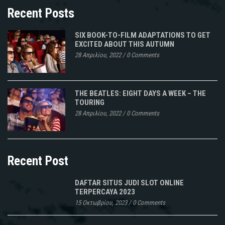
Recent Posts
SIX BOOK-TO-FILM ADAPTATIONS TO GET
EXCITED ABOUT THIS AUTUMN
28 Απριλίου, 2022
/
0 Comments
THE BEATLES: EIGHT DAYS A WEEK – THE
TOURING
28 Απριλίου, 2022
/
0 Comments
Recent Post
DAFTAR SITUS JUDI SLOT ONLINE
TERPERCAYA 2023
15 Οκτωβρίου, 2023
/
0 Comments