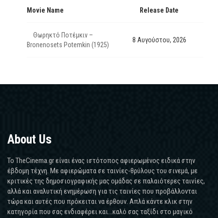
Movie Name
Release Date
Θωρηκτό Ποτέμκιν –
8 Αυγούστου, 2026
Bronenosets Potemkin (1925)
About Us
Το TheCinema.gr είναι ένας ιστότοπος αφιερωμένος ειδικά στην
έβδομη τέχνη. Με αφιερώματα σε ταινίες-θρύλους του σινεμά, με
κριτικές της δημοσιογραφικής μας ομάδας σε παλαιότερες ταινίες,
αλλά και αναλυτική ενημέρωση για τις ταινίες που προβάλλονται
τώρα και αυτές που πρόκειται να έρθουν. Απλά κάντε κλικ στην
κατηγορία που σας ενδιαφέρει και...καλό σας ταξίδι στο μαγικό