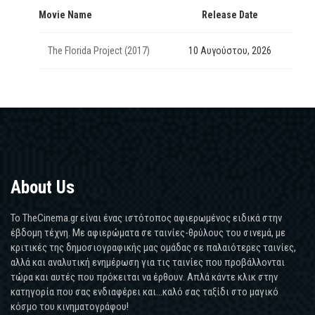
Movie Name
Release Date
The Florida Project (2017)
10 Αυγούστου, 2026
About Us
Το TheCinema.gr είναι ένας ιστότοπος αφιερωμένος ειδικά στην
έβδομη τέχνη. Με αφιερώματα σε ταινίες-θρύλους του σινεμά, με
κριτικές της δημοσιογραφικής μας ομάδας σε παλαιότερες ταινίες,
αλλά και αναλυτική ενημέρωση για τις ταινίες που προβάλλονται
τώρα και αυτές που πρόκειται να έρθουν. Απλά κάντε κλικ στην
κατηγορία που σας ενδιαφέρει και...καλό σας ταξίδι στο μαγικό
κόσμο του κινηματογράφου!