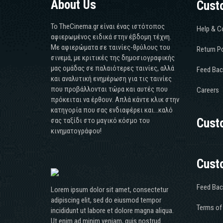
About Us
Cust
Το TheCinema.gr είναι ένας ιστότοπος
Help & C
αφιερωμένος ειδικά στην έβδομη τέχνη.
Με αφιερώματα σε ταινίες-θρύλους του
Return Po
σινεμά, με κριτικές της δημοσιογραφικής
μας ομάδας σε παλαιότερες ταινίες, αλλά
Feed Bac
και αναλυτική ενημέρωση για τις ταινίες
που προβάλλονται τώρα και αυτές που
Careers
πρόκειται να έρθουν. Απλά κάντε κλικ στην
κατηγορία που σας ενδιαφέρει και...καλό
σας ταξίδι στο μαγικό κόσμο του
Cust
κινηματογράφου!
Cust
Feed Bac
Lorem ipsum dolor sit amet, consectetur
adipiscing elit, sed do eiusmod tempor
Terms of
incididunt ut labore et dolore magna aliqua.
Ut enim ad minim veniam, quis nostrud