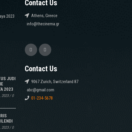
Contact Us
Athens, Greece
caya 2023
info@thecinema.gr
Contact Us
TUS JUDI
9067 Zurich, Switzerland 87
NE
A 2023
abc@gmail.com
, 2023
/
0
01-234-5678
IRIS
ILENDI
, 2023
/
0