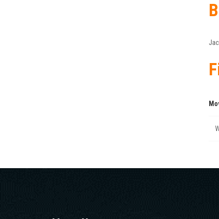
B
Jac
F
Mo
W