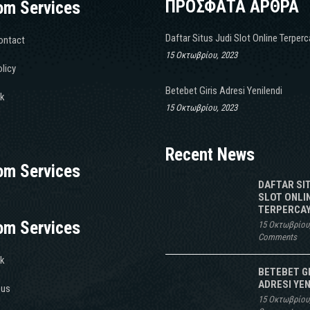
ΠΡΟΣΦΑΤΑ ΑΡΘΡΑ
om Services
Daftar Situs Judi Slot Online Terper
ontact
15 Οκτωβρίου, 2023
licy
Betebet Giris Adresi Yenilendi
k
15 Οκτωβρίου, 2023
Recent News
om Services
DAFTAR SI
SLOT ONLI
TERPERCAY
om Services
15 Οκτωβρίου
Comments
k
BETEBET G
ADRESI YEN
 us
15 Οκτωβρίου