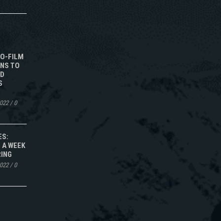
TO-FILM
NS TO
ED
S
2022
/
0
ES:
 A WEEK
RING
2022
/
0