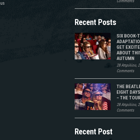
Comments
 us
Recent Posts
SIX BOOK-
ADAPTATIO
GET EXCIT
ABOUT THI
AUTUMN
28 Απριλίου, 
Comments
THE BEATL
EIGHT DAYS
– THE TOU
28 Απριλίου, 
Comments
Recent Post