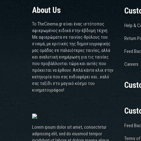
About Us
Cust
Το TheCinema.gr είναι ένας ιστότοπος
Help & C
αφιερωμένος ειδικά στην έβδομη τέχνη.
Με αφιερώματα σε ταινίες-θρύλους του
Return Po
σινεμά, με κριτικές της δημοσιογραφικής
μας ομάδας σε παλαιότερες ταινίες, αλλά
Feed Bac
και αναλυτική ενημέρωση για τις ταινίες
που προβάλλονται τώρα και αυτές που
Careers
πρόκειται να έρθουν. Απλά κάντε κλικ στην
κατηγορία που σας ενδιαφέρει και...καλό
σας ταξίδι στο μαγικό κόσμο του
Cust
κινηματογράφου!
Cust
Feed Bac
Lorem ipsum dolor sit amet, consectetur
adipiscing elit, sed do eiusmod tempor
Terms of
incididunt ut labore et dolore magna aliqua.