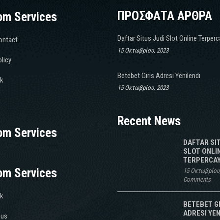
ΠΡΟΣΦΑΤΑ ΑΡΘΡΑ
om Services
Daftar Situs Judi Slot Online Terper
ontact
15 Οκτωβρίου, 2023
licy
Betebet Giris Adresi Yenilendi
k
15 Οκτωβρίου, 2023
Recent News
om Services
DAFTAR SI
SLOT ONLI
TERPERCAY
om Services
15 Οκτωβρίου
Comments
k
BETEBET G
ADRESI YEN
 us