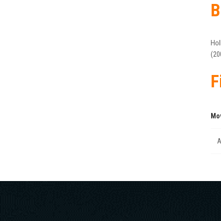
B
Hol
(20
F
Mo
A