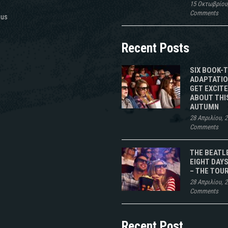
15 Οκτωβρίου
Comments
 us
Recent Posts
SIX BOOK-
ADAPTATIO
GET EXCIT
ABOUT THI
AUTUMN
28 Απριλίου, 
Comments
THE BEATL
EIGHT DAYS
– THE TOU
28 Απριλίου, 
Comments
Recent Post