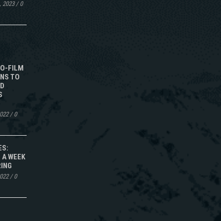
, 2023
/
0
TO-FILM
NS TO
ED
S
2022
/
0
ES:
 A WEEK
RING
2022
/
0