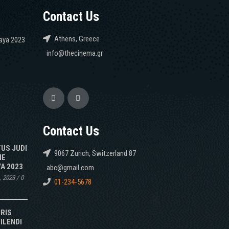
Contact Us
Athens, Greece
caya 2023
info@thecinema.gr
Contact Us
TUS JUDI
9067 Zurich, Switzerland 87
NE
A 2023
abc@gmail.com
, 2023
/
0
01-234-5678
IRIS
ILENDI