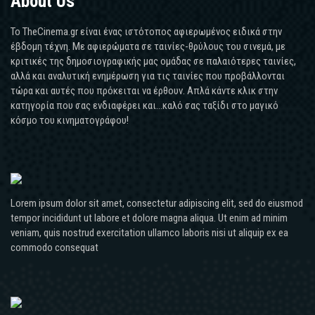
About Us
Το TheCinema.gr είναι ένας ιστότοπος αφιερωμένος ειδικά στην
έβδομη τέχνη. Με αφιερώματα σε ταινίες-θρύλους του σινεμά, με
κριτικές της δημοσιογραφικής μας ομάδας σε παλαιότερες ταινίες,
αλλά και αναλυτική ενημέρωση για τις ταινίες που προβάλλονται
τώρα και αυτές που πρόκειται να έρθουν. Απλά κάντε κλικ στην
κατηγορία που σας ενδιαφέρει και...καλό σας ταξίδι στο μαγικό
κόσμο του κινηματογράφου!
Lorem ipsum dolor sit amet, consectetur adipiscing elit, sed do eiusmod
tempor incididunt ut labore et dolore magna aliqua. Ut enim ad minim
veniam, quis nostrud exercitation ullamco laboris nisi ut aliquip ex ea
commodo consequat