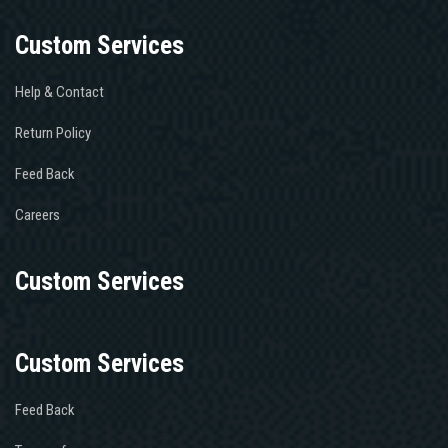
Custom Services
Help & Contact
Return Policy
Feed Back
Careers
Custom Services
Custom Services
Feed Back