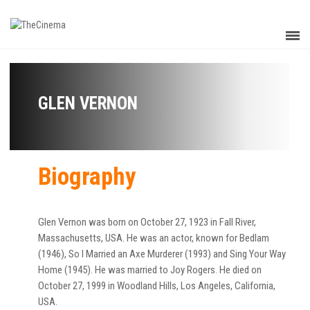
GLEN VERNON
Biography
Glen Vernon was born on October 27, 1923 in Fall River,
Massachusetts, USA. He was an actor, known for Bedlam
(1946), So I Married an Axe Murderer (1993) and Sing Your Way
Home (1945). He was married to Joy Rogers. He died on
October 27, 1999 in Woodland Hills, Los Angeles, California,
USA.