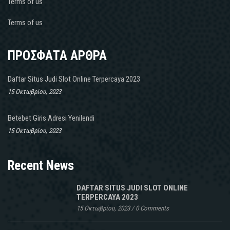
Terms of us
Terms of us
ΠΡΟΣΦΑΤΑ ΑΡΘΡΑ
Daftar Situs Judi Slot Online Terpercaya 2023
15 Οκτωβρίου, 2023
Betebet Giris Adresi Yenilendi
15 Οκτωβρίου, 2023
Recent News
DAFTAR SITUS JUDI SLOT ONLINE
TERPERCAYA 2023
15 Οκτωβρίου, 2023
/
0 Comments