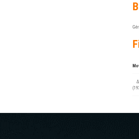
B
Gér
F
Mo
Δ
(19