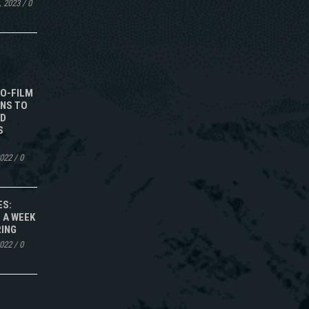
, 2023
/
0
TO-FILM
NS TO
ED
S
2022
/
0
ES:
 A WEEK
RING
2022
/
0