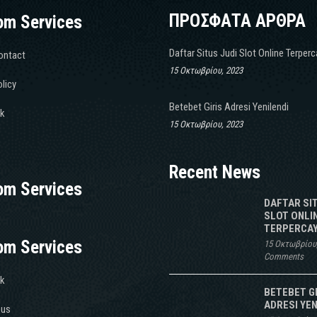
ΠΡΟΣΦΑΤΑ ΑΡΘΡΑ
om Services
Daftar Situs Judi Slot Online Terper
ontact
15 Οκτωβρίου, 2023
licy
Betebet Giris Adresi Yenilendi
k
15 Οκτωβρίου, 2023
Recent News
om Services
DAFTAR SI
SLOT ONLI
TERPERCAY
om Services
15 Οκτωβρίου
Comments
k
BETEBET G
ADRESI YEN
 us