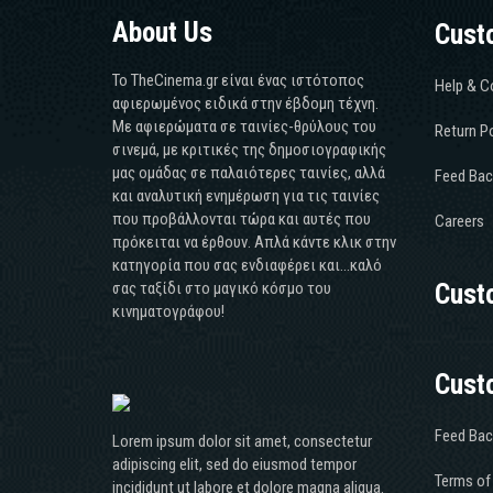
About Us
Cust
Το TheCinema.gr είναι ένας ιστότοπος
Help & C
αφιερωμένος ειδικά στην έβδομη τέχνη.
Με αφιερώματα σε ταινίες-θρύλους του
Return Po
σινεμά, με κριτικές της δημοσιογραφικής
μας ομάδας σε παλαιότερες ταινίες, αλλά
Feed Bac
και αναλυτική ενημέρωση για τις ταινίες
που προβάλλονται τώρα και αυτές που
Careers
πρόκειται να έρθουν. Απλά κάντε κλικ στην
κατηγορία που σας ενδιαφέρει και...καλό
σας ταξίδι στο μαγικό κόσμο του
Cust
κινηματογράφου!
Cust
Feed Bac
Lorem ipsum dolor sit amet, consectetur
adipiscing elit, sed do eiusmod tempor
Terms of
incididunt ut labore et dolore magna aliqua.