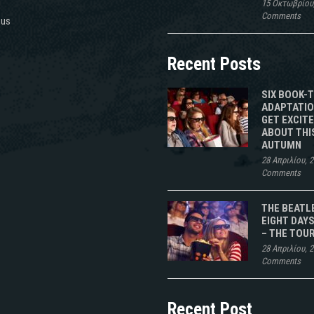
15 Οκτωβρίου
Comments
 us
Recent Posts
SIX BOOK-
ADAPTATIO
GET EXCIT
ABOUT THI
AUTUMN
28 Απριλίου, 
Comments
THE BEATL
EIGHT DAYS
– THE TOU
28 Απριλίου, 
Comments
Recent Post