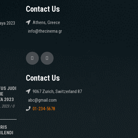
Contact Us
Athens, Greece
caya 2023
info@thecinema.gr
Contact Us
TUS JUDI
9067 Zurich, Switzerland 87
NE
A 2023
abc@gmail.com
, 2023
/
0
01-234-5678
IRIS
ILENDI