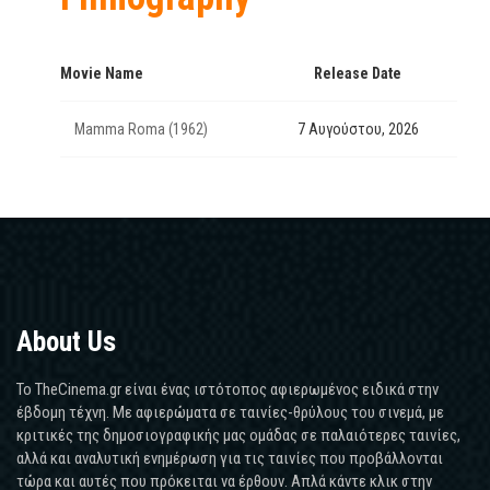
Movie Name
Release Date
Mamma Roma (1962)
7 Αυγούστου, 2026
About Us
Το TheCinema.gr είναι ένας ιστότοπος αφιερωμένος ειδικά στην
έβδομη τέχνη. Με αφιερώματα σε ταινίες-θρύλους του σινεμά, με
κριτικές της δημοσιογραφικής μας ομάδας σε παλαιότερες ταινίες,
αλλά και αναλυτική ενημέρωση για τις ταινίες που προβάλλονται
τώρα και αυτές που πρόκειται να έρθουν. Απλά κάντε κλικ στην