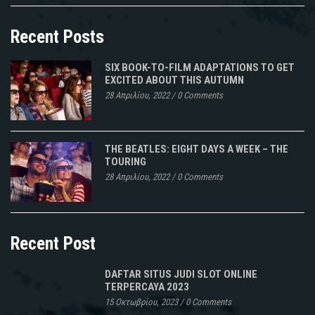
Recent Posts
SIX BOOK-TO-FILM ADAPTATIONS TO GET
EXCITED ABOUT THIS AUTUMN
28 Απριλίου, 2022
/
0 Comments
THE BEATLES: EIGHT DAYS A WEEK – THE
TOURING
28 Απριλίου, 2022
/
0 Comments
Recent Post
DAFTAR SITUS JUDI SLOT ONLINE
TERPERCAYA 2023
15 Οκτωβρίου, 2023
/
0 Comments