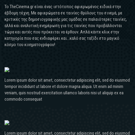
Το TheCinema.gr είναι ένας ιστότοπος αφιερωμένος ειδικά στην
έβδομη τέχνη. Με αφιερώματα σε ταινίες-θρύλους του σινεμά, με
κριτικές της δημοσιογραφικής μας ομάδας σε παλαιότερες ταινίες,
αλλά και αναλυτική ενημέρωση για τις ταινίες που προβάλλονται
τώρα και αυτές που πρόκειται να έρθουν. Απλά κάντε κλικ στην
κατηγορία που σας ενδιαφέρει και...καλό σας ταξίδι στο μαγικό
κόσμο του κινηματογράφου!
Lorem ipsum dolor sit amet, consectetur adipiscing elit, sed do eiusmod
tempor incididunt ut labore et dolore magna aliqua. Ut enim ad minim
veniam, quis nostrud exercitation ullamco laboris nisi ut aliquip ex ea
commodo consequat
Lorem ipsum dolor sit amet, consectetur adipiscing elit, sed do eiusmod