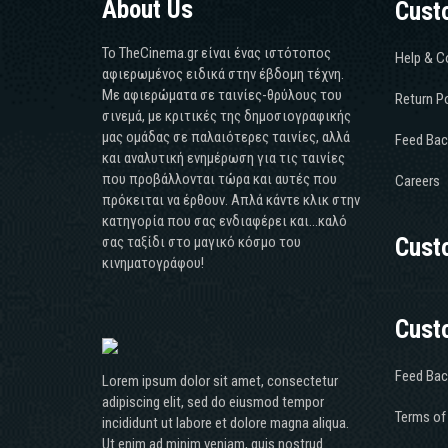
About Us
Cust
Το TheCinema.gr είναι ένας ιστότοπος
Help & C
αφιερωμένος ειδικά στην έβδομη τέχνη.
Με αφιερώματα σε ταινίες-θρύλους του
Return Po
σινεμά, με κριτικές της δημοσιογραφικής
μας ομάδας σε παλαιότερες ταινίες, αλλά
Feed Bac
και αναλυτική ενημέρωση για τις ταινίες
που προβάλλονται τώρα και αυτές που
Careers
πρόκειται να έρθουν. Απλά κάντε κλικ στην
κατηγορία που σας ενδιαφέρει και...καλό
σας ταξίδι στο μαγικό κόσμο του
Cust
κινηματογράφου!
Cust
Feed Bac
Lorem ipsum dolor sit amet, consectetur
adipiscing elit, sed do eiusmod tempor
Terms of
incididunt ut labore et dolore magna aliqua.
Ut enim ad minim veniam, quis nostrud