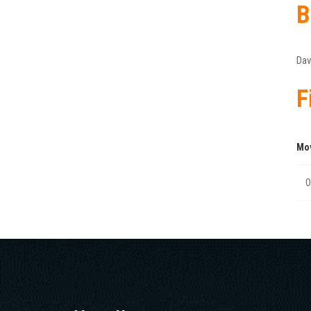
B
Dav
F
Mo
Ο