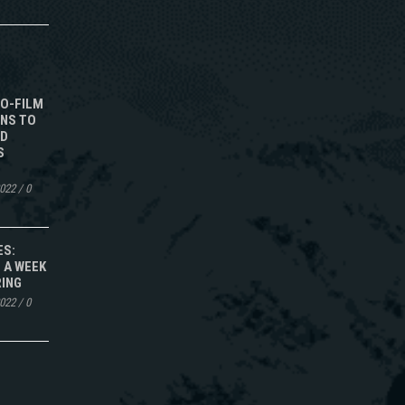
TO-FILM
NS TO
ED
S
2022
/
0
ES:
 A WEEK
RING
2022
/
0