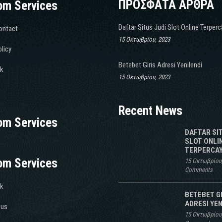
ΠΡΟΣΦΑΤΑ ΑΡΘΡΑ
om Services
Daftar Situs Judi Slot Online Terper
ontact
15 Οκτωβρίου, 2023
licy
Betebet Giris Adresi Yenilendi
k
15 Οκτωβρίου, 2023
Recent News
om Services
DAFTAR SI
SLOT ONLI
TERPERCAY
om Services
15 Οκτωβρίου
Comments
k
BETEBET G
ADRESI YEN
 us
15 Οκτωβρίου