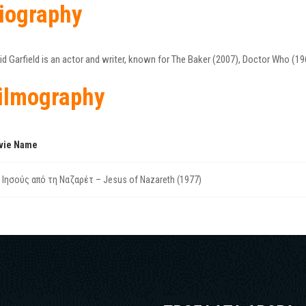
iography
id Garfield is an actor and writer, known for The Baker (2007), Doctor Who (196
ilmography
vie Name
 Ιησούς από τη Ναζαρέτ – Jesus of Nazareth (1977)