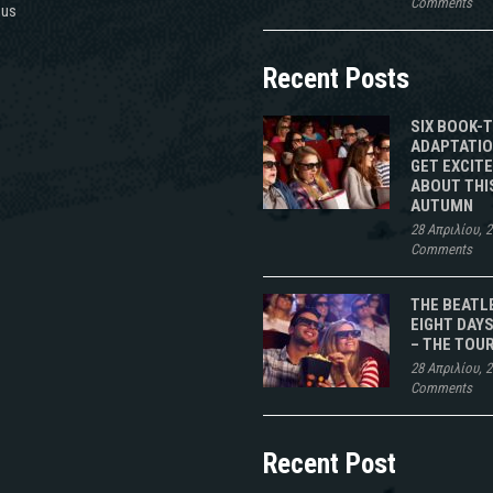
Comments
 us
Recent Posts
SIX BOOK-
ADAPTATIO
GET EXCIT
ABOUT THI
AUTUMN
28 Απριλίου, 
Comments
THE BEATL
EIGHT DAYS
– THE TOU
28 Απριλίου, 
Comments
Recent Post