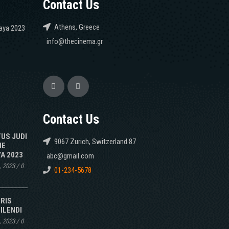
Contact Us
Athens, Greece
caya 2023
info@thecinema.gr
Contact Us
TUS JUDI
9067 Zurich, Switzerland 87
NE
A 2023
abc@gmail.com
, 2023
/
0
01-234-5678
IRIS
ILENDI
, 2023
/
0