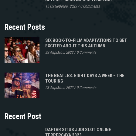
15 Οκτωβρίου, 2023
/
0 Comments
Recent Posts
SIX BOOK-TO-FILM ADAPTATIONS TO GET
EXCITED ABOUT THIS AUTUMN
28 Απριλίου, 2022
/
0 Comments
THE BEATLES: EIGHT DAYS A WEEK – THE
TOURING
28 Απριλίου, 2022
/
0 Comments
Recent Post
DAFTAR SITUS JUDI SLOT ONLINE
TERPERCAYA 2023