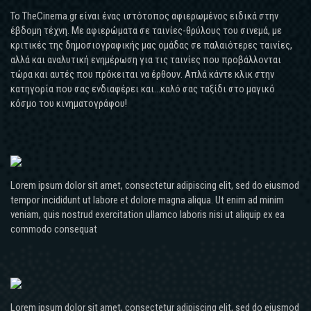
Το TheCinema.gr είναι ένας ιστότοπος αφιερωμένος ειδικά στην
έβδομη τέχνη. Με αφιερώματα σε ταινίες-θρύλους του σινεμά, με
κριτικές της δημοσιογραφικής μας ομάδας σε παλαιότερες ταινίες,
αλλά και αναλυτική ενημέρωση για τις ταινίες που προβάλλονται
τώρα και αυτές που πρόκειται να έρθουν. Απλά κάντε κλικ στην
κατηγορία που σας ενδιαφέρει και...καλό σας ταξίδι στο μαγικό
κόσμο του κινηματογράφου!
Lorem ipsum dolor sit amet, consectetur adipiscing elit, sed do eiusmod
tempor incididunt ut labore et dolore magna aliqua. Ut enim ad minim
veniam, quis nostrud exercitation ullamco laboris nisi ut aliquip ex ea
commodo consequat
Lorem ipsum dolor sit amet, consectetur adipiscing elit, sed do eiusmod