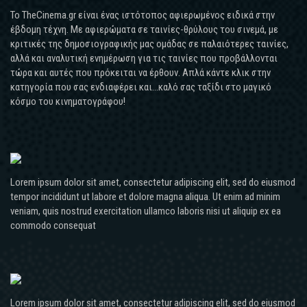
Το TheCinema.gr είναι ένας ιστότοπος αφιερωμένος ειδικά στην
έβδομη τέχνη. Με αφιερώματα σε ταινίες-θρύλους του σινεμά, με
κριτικές της δημοσιογραφικής μας ομάδας σε παλαιότερες ταινίες,
αλλά και αναλυτική ενημέρωση για τις ταινίες που προβάλλονται
τώρα και αυτές που πρόκειται να έρθουν. Απλά κάντε κλικ στην
κατηγορία που σας ενδιαφέρει και...καλό σας ταξίδι στο μαγικό
κόσμο του κινηματογράφου!
Lorem ipsum dolor sit amet, consectetur adipiscing elit, sed do eiusmod
tempor incididunt ut labore et dolore magna aliqua. Ut enim ad minim
veniam, quis nostrud exercitation ullamco laboris nisi ut aliquip ex ea
commodo consequat
Lorem ipsum dolor sit amet, consectetur adipiscing elit, sed do eiusmod