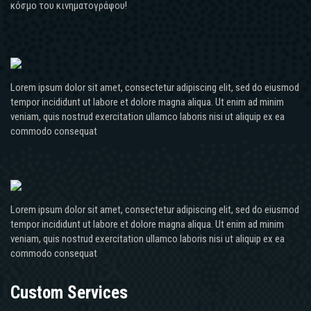
κόσμο του κινηματογράφου!
Lorem ipsum dolor sit amet, consectetur adipiscing elit, sed do eiusmod
tempor incididunt ut labore et dolore magna aliqua. Ut enim ad minim
veniam, quis nostrud exercitation ullamco laboris nisi ut aliquip ex ea
commodo consequat
Lorem ipsum dolor sit amet, consectetur adipiscing elit, sed do eiusmod
tempor incididunt ut labore et dolore magna aliqua. Ut enim ad minim
veniam, quis nostrud exercitation ullamco laboris nisi ut aliquip ex ea
commodo consequat
Custom Services