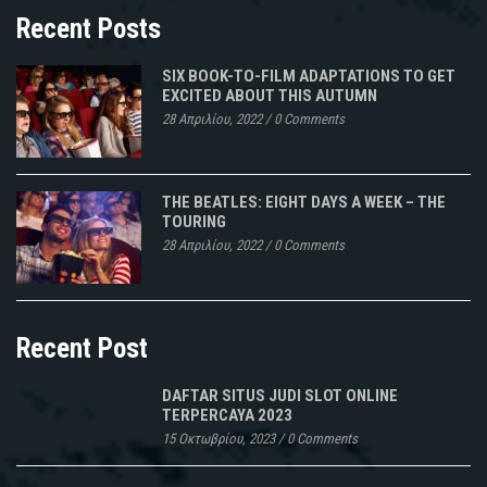
Recent Posts
SIX BOOK-TO-FILM ADAPTATIONS TO GET
EXCITED ABOUT THIS AUTUMN
28 Απριλίου, 2022
/
0 Comments
THE BEATLES: EIGHT DAYS A WEEK – THE
TOURING
28 Απριλίου, 2022
/
0 Comments
Recent Post
DAFTAR SITUS JUDI SLOT ONLINE
TERPERCAYA 2023
15 Οκτωβρίου, 2023
/
0 Comments