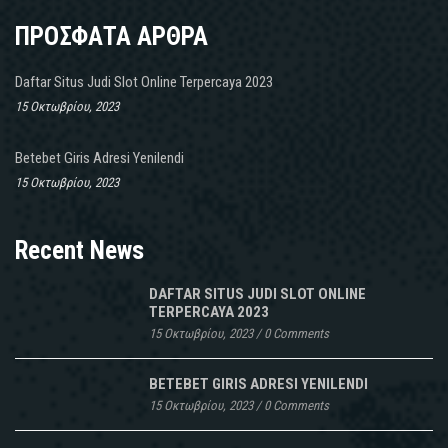
ΠΡΟΣΦΑΤΑ ΑΡΘΡΑ
Daftar Situs Judi Slot Online Terpercaya 2023
15 Οκτωβρίου, 2023
Betebet Giris Adresi Yenilendi
15 Οκτωβρίου, 2023
Recent News
DAFTAR SITUS JUDI SLOT ONLINE
TERPERCAYA 2023
15 Οκτωβρίου, 2023
/
0 Comments
BETEBET GIRIS ADRESI YENILENDI
15 Οκτωβρίου, 2023
/
0 Comments