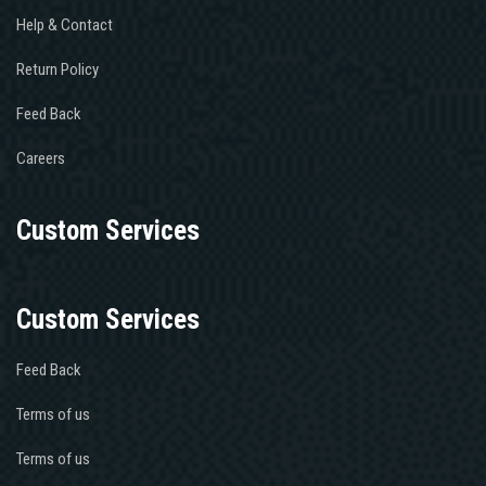
Help & Contact
Return Policy
Feed Back
Careers
Custom Services
Custom Services
Feed Back
Terms of us
Terms of us