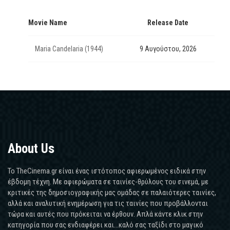
Movie Name
Release Date
Maria Candelaria (1944)
9 Αυγούστου, 2026
About Us
Το TheCinema.gr είναι ένας ιστότοπος αφιερωμένος ειδικά στην
έβδομη τέχνη. Με αφιερώματα σε ταινίες-θρύλους του σινεμά, με
κριτικές της δημοσιογραφικής μας ομάδας σε παλαιότερες ταινίες,
αλλά και αναλυτική ενημέρωση για τις ταινίες που προβάλλονται
τώρα και αυτές που πρόκειται να έρθουν. Απλά κάντε κλικ στην
κατηγορία που σας ενδιαφέρει και...καλό σας ταξίδι στο μαγικό