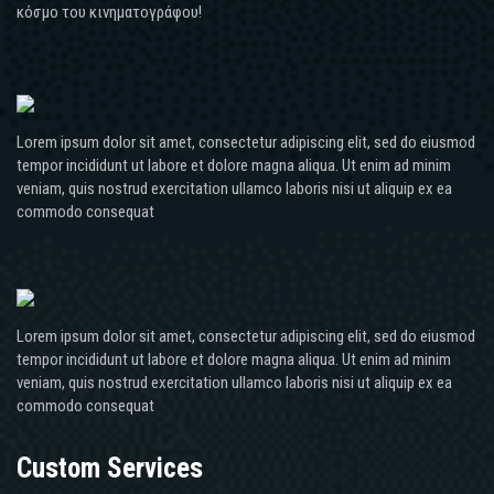
κόσμο του κινηματογράφου!
Lorem ipsum dolor sit amet, consectetur adipiscing elit, sed do eiusmod
tempor incididunt ut labore et dolore magna aliqua. Ut enim ad minim
veniam, quis nostrud exercitation ullamco laboris nisi ut aliquip ex ea
commodo consequat
Lorem ipsum dolor sit amet, consectetur adipiscing elit, sed do eiusmod
tempor incididunt ut labore et dolore magna aliqua. Ut enim ad minim
veniam, quis nostrud exercitation ullamco laboris nisi ut aliquip ex ea
commodo consequat
Custom Services