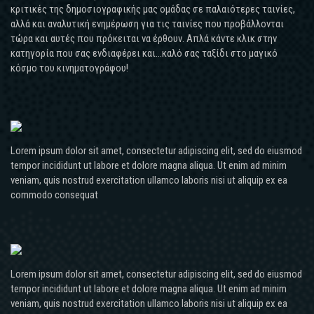
κριτικές της δημοσιογραφικής μας ομάδας σε παλαιότερες ταινίες,
αλλά και αναλυτική ενημέρωση για τις ταινίες που προβάλλονται
τώρα και αυτές που πρόκειται να έρθουν. Απλά κάντε κλικ στην
κατηγορία που σας ενδιαφέρει και...καλό σας ταξίδι στο μαγικό
κόσμο του κινηματογράφου!
Lorem ipsum dolor sit amet, consectetur adipiscing elit, sed do eiusmod
tempor incididunt ut labore et dolore magna aliqua. Ut enim ad minim
veniam, quis nostrud exercitation ullamco laboris nisi ut aliquip ex ea
commodo consequat
Lorem ipsum dolor sit amet, consectetur adipiscing elit, sed do eiusmod
tempor incididunt ut labore et dolore magna aliqua. Ut enim ad minim
veniam, quis nostrud exercitation ullamco laboris nisi ut aliquip ex ea