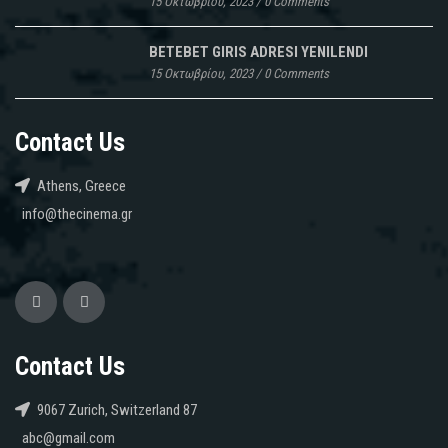
15 Οκτωβρίου, 2023
/
0 Comments
BETEBET GIRIS ADRESI YENILENDI
15 Οκτωβρίου, 2023
/
0 Comments
Contact Us
Athens, Greece
info@thecinema.gr
Contact Us
9067 Zurich, Switzerland 87
abc@gmail.com