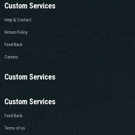
Custom Services
Help & Contact
Return Policy
Feed Back
Careers
Custom Services
Custom Services
Feed Back
Terms of us