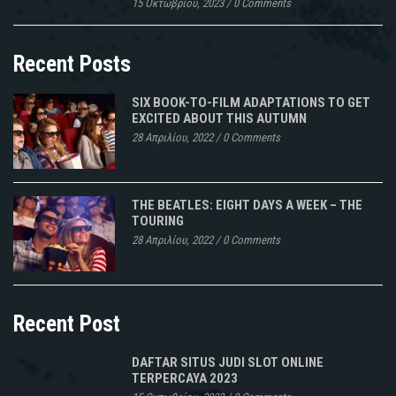
15 Οκτωβρίου, 2023
/
0 Comments
Recent Posts
SIX BOOK-TO-FILM ADAPTATIONS TO GET
EXCITED ABOUT THIS AUTUMN
28 Απριλίου, 2022
/
0 Comments
THE BEATLES: EIGHT DAYS A WEEK – THE
TOURING
28 Απριλίου, 2022
/
0 Comments
Recent Post
DAFTAR SITUS JUDI SLOT ONLINE
TERPERCAYA 2023