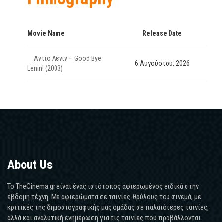
Movie Name
Release Date
Αντίο Λένιν – Good Bye
6 Αυγούστου, 2026
Lenin! (2003)
About Us
Το TheCinema.gr είναι ένας ιστότοπος αφιερωμένος ειδικά στην
έβδομη τέχνη. Με αφιερώματα σε ταινίες-θρύλους του σινεμά, με
κριτικές της δημοσιογραφικής μας ομάδας σε παλαιότερες ταινίες,
αλλά και αναλυτική ενημέρωση για τις ταινίες που προβάλλονται