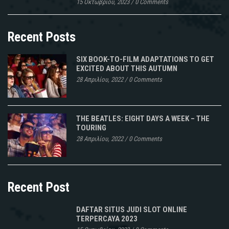
15 Οκτωβρίου, 2023
/
0 Comments
Recent Posts
SIX BOOK-TO-FILM ADAPTATIONS TO GET
EXCITED ABOUT THIS AUTUMN
28 Απριλίου, 2022
/
0 Comments
THE BEATLES: EIGHT DAYS A WEEK – THE
TOURING
28 Απριλίου, 2022
/
0 Comments
Recent Post
DAFTAR SITUS JUDI SLOT ONLINE
TERPERCAYA 2023