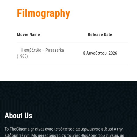
Filmography
Movie Name
Release Date
Η επιβάτιδα – Pasazerka
8 Αυγούστου, 2026
(1963)
About Us
Το TheCinema.gr είναι ένας ιστότοπος αφιερωμένος ειδικά στην
έβδομη τέχνη. Με αφιερώματα σε ταινίες-θρύλους του σινεμά, με