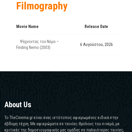
Filmography
Movie Name
Release Date
Ψάχνοντας τον Νέμο –
6 Αυγούστου, 2026
Finding Nemo (2003)
About Us
Το TheCinema.gr είναι ένας ιστότοπος αφιερωμένος ειδικά στην
έβδομη τέχνη. Με αφιερώματα σε ταινίες-θρύλους του σινεμά, με
κριτικές της δημοσιογραφικής μας ομάδας σε παλαιότερες ταινίες,